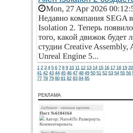
Mon, 27 Apr 2026 00:12:
Недавно компания SEGA вы
Isolation 2. Теперь появи
того, какой движок будет 
студии Creative Assembly, A
Unreal Engine 5...
1
2
3
4
5
6
7
8
9
10
11
12
13
14
15
16
17
18
19
20
41
42
43
44
45
46
47
48
49
50
51
52
53
54
55
56
77
78
79
80
81
82
83
84
85
РЕКЛАМА
JoyReactor - смешные картинки ...
Пост №6184164
Автор: Naro4iTo Развернуть
Комментировать
Лента ЯПлакалъ...