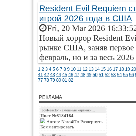
Resident Evil Requiem 
игрой 2026 года в США
Fri, 20 Mar 2026 16:33:5
Новый хоррор Resident Evi
рынке США, заняв первое 
февраль, но и за весь 2026
1
2
3
4
5
6
7
8
9
10
11
12
13
14
15
16
17
18
19
20
41
42
43
44
45
46
47
48
49
50
51
52
53
54
55
56
77
78
79
80
81
82
РЕКЛАМА
JoyReactor - смешные картинки ...
Пост №6184164
Автор: Naro4iTo Развернуть
Комментировать
Лента ЯПлакалъ...