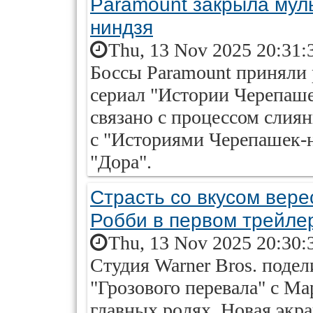
Paramount закрыла мул
ниндзя
Thu, 13 Nov 2025 20:31:
Боссы Paramount приняли
сериал "Истории Черепашек
связано с процессом слия
с "Историями Черепашек-н
"Дора".
Страсть со вкусом вере
Робби в первом трейлер
Thu, 13 Nov 2025 20:30:
Студия Warner Bros. поде
"Грозового перевала" с М
главных ролях. Новая экр