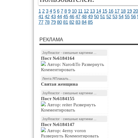
1
2
3
4
5
6
7
8
9
10
11
12
13
14
15
16
17
18
19
20
41
42
43
44
45
46
47
48
49
50
51
52
53
54
55
56
77
78
79
80
81
82
83
84
85
РЕКЛАМА
JoyReactor - смешные картинки ...
Пост №6184164
Автор: Naro4iTo Развернуть
Комментировать
Лента ЯПлакалъ...
Святая женщина
JoyReactor - смешные картинки ...
Пост №6184155
Автор: reiter Развернуть
Комментировать
JoyReactor - смешные картинки ...
Пост №6184147
Автор: 4erny voron
Развернуть Комментировать