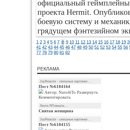
официальный геймплейный
проекта Hermit. Опублико
боевую систему и механик
грядущем фэнтезийном эк
1
2
3
4
5
6
7
8
9
10
11
12
13
14
15
16
17
18
19
2
41
42
43
44
45
46
47
48
49
50
51
52
53
54
55
56
77
78
79
80
81
82
РЕКЛАМА
JoyReactor - смешные картинки ...
Пост №6184164
Автор: Naro4iTo Развернуть
Комментировать
Лента ЯПлакалъ...
Святая женщина
JoyReactor - смешные картинки ...
Пост №6184155