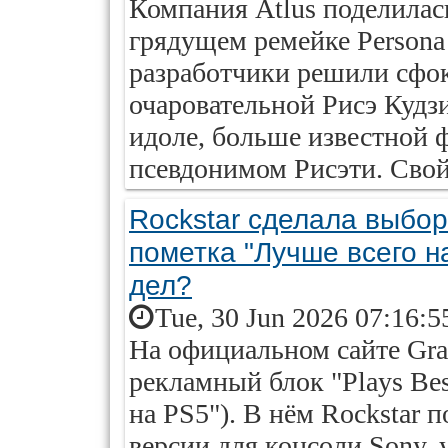
Компания Atlus поделилас
грядущем ремейке Persona 
разработчики решили сфо
очаровательной Рисэ Кудз
идоле, больше известной 
псевдонимом Рисэти. Свой 
Rockstar сделала выбор
пометка "Лучше всего на
дел?
Tue, 30 Jun 2026 07:16:5
На официальном сайте Gra
рекламный блок "Plays Bes
на PS5"). В нём Rockstar 
версии для консоли Sony,