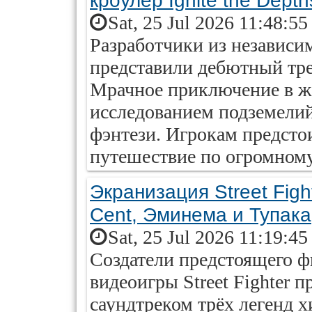
кроулер Ignite the Depth
Sat, 25 Jul 2026 11:48:5
Разработчики из независи
представили дебютный трей
Мрачное приключение в жа
исследованием подземелий
фэнтези. Игрокам предстои
путешествие по огромному
Экранизация Street Figh
Cent, Эминема и Тупака
Sat, 25 Jul 2026 11:19:4
Создатели предстоящего ф
видеоигры Street Fighter п
саундтреком трёх легенд х