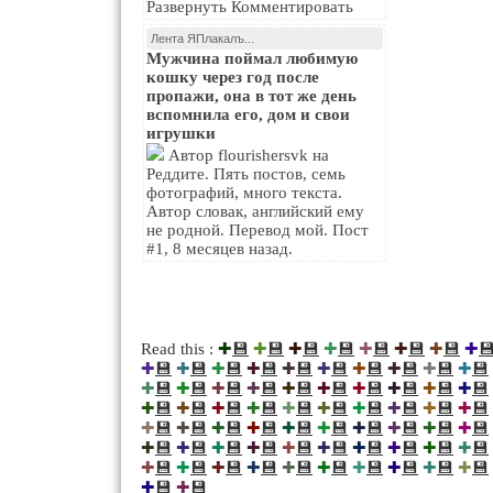
Развернуть Комментировать
Лента ЯПлакалъ...
Мужчина поймал любимую
кошку через год после
пропажи, она в тот же день
вспомнила его, дом и свои
игрушки
Автор flourishersvk на
Реддите. Пять постов, семь
фотографий, много текста.
Автор словак, английский ему
не родной. Перевод мой. Пост
#1, 8 месяцев назад.
💾
💾
💾
💾
💾
💾
💾

Read this :
✚
✚
✚
✚
✚
✚
✚
✚
💾
💾
💾
💾
💾
💾
💾
💾
💾
💾
✚
✚
✚
✚
✚
✚
✚
✚
✚
✚
💾
💾
💾
💾
💾
💾
💾
💾
💾
💾
✚
✚
✚
✚
✚
✚
✚
✚
✚
✚
💾
💾
💾
💾
💾
💾
💾
💾
💾
💾
✚
✚
✚
✚
✚
✚
✚
✚
✚
✚
💾
💾
💾
💾
💾
💾
💾
💾
💾
💾
✚
✚
✚
✚
✚
✚
✚
✚
✚
✚
💾
💾
💾
💾
💾
💾
💾
💾
💾
💾
✚
✚
✚
✚
✚
✚
✚
✚
✚
✚
💾
💾
💾
💾
💾
💾
💾
💾
💾
💾
✚
✚
✚
✚
✚
✚
✚
✚
✚
✚
💾
💾
✚
✚