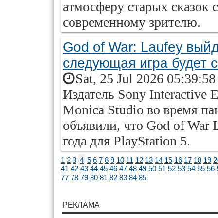
атмосферу старых сказок 
современному зрителю.
God of War: Laufey вый
следующая игра будет с
Sat, 25 Jul 2026 05:39:5
Издатель Sony Interactive 
Monica Studio во время п
объявили, что God of War 
года для PlayStation 5.
1
2
3
4
5
6
7
8
9
10
11
12
13
14
15
16
17
18
19
2
41
42
43
44
45
46
47
48
49
50
51
52
53
54
55
56
77
78
79
80
81
82
83
84
85
РЕКЛАМА